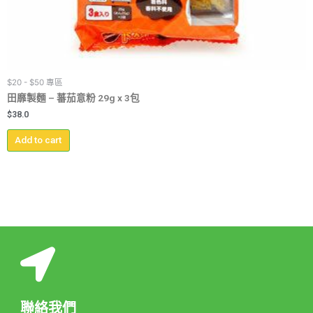
$20 - $50 專區
田靡製麵 – 蕃茄意粉 29g x 3包
$
38.0
Add to cart
聯絡我們