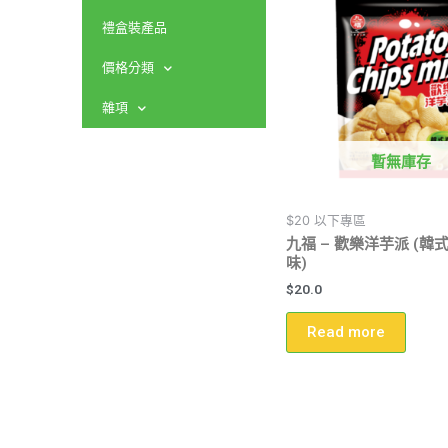
禮盒裝產品
價格分類
雜項
暫無庫存
$20 以下專區
九福 – 歡樂洋芋派 (韓
味)
$
20.0
Read more