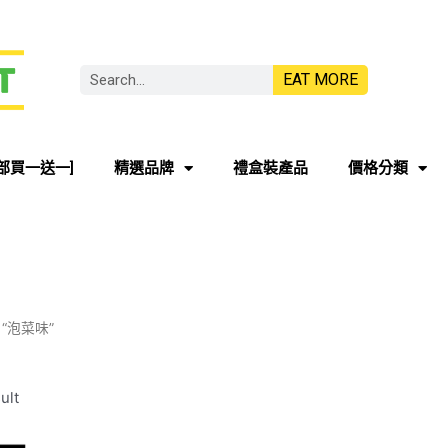
EAT MORE
部買一送一]
精選品牌
禮盒裝產品
價格分類
ed “泡菜味”
ult