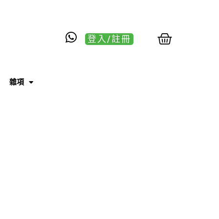
登入/註冊
雜項