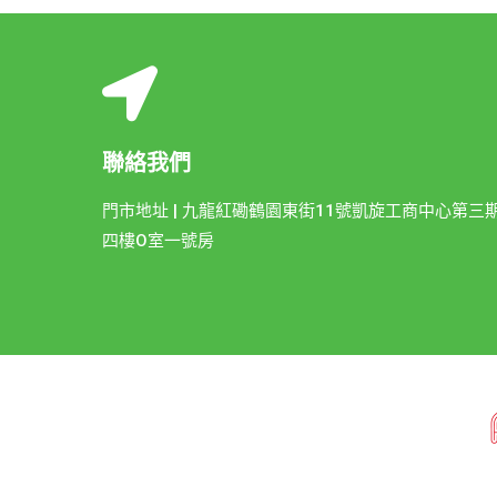
聯絡我們
門市地址 | 九龍紅磡鶴園東街11號凱旋工商中心第三
四樓O室一號房