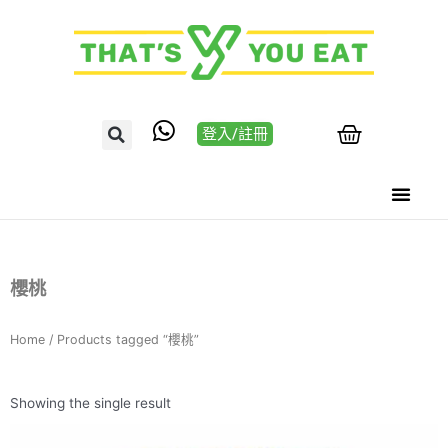
登入/註冊
櫻桃
Home
/ Products tagged “櫻桃”
Showing the single result