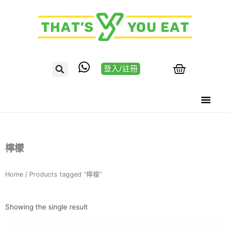
登入/註冊
檸檬
Home
/ Products tagged “檸檬”
Showing the single result