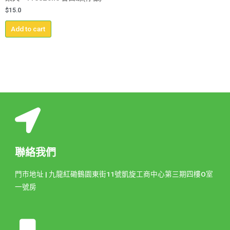
$
15.0
Add to cart
聯絡我們
門市地址 | 九龍紅磡鶴園東街11號凱旋工商中心第三期四樓O室
一號房