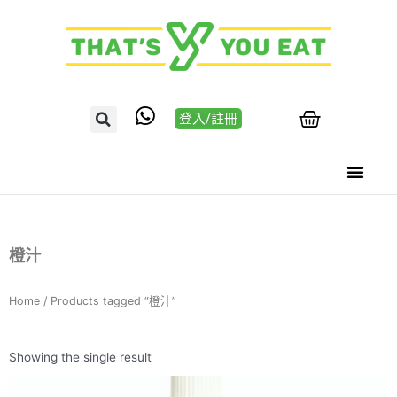
登入/註冊
橙汁
Home
/ Products tagged “橙汁”
Showing the single result