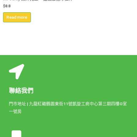
$
8.8
Read more
聯絡我們
門市地址 | 九龍紅磡鶴園東街11號凱旋工商中心第三期四樓O室
一號房