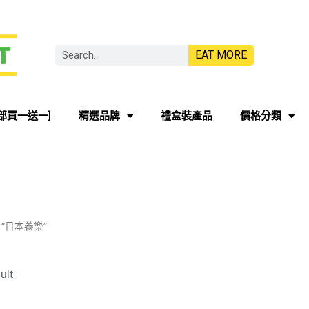
EAT MORE
部買一送一]
精選品牌
禮盒裝產品
價格分類
ed “日本養樂”
ult