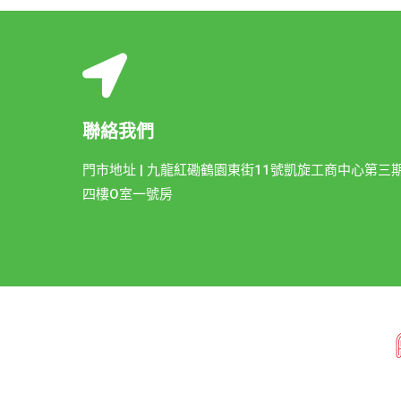
聯絡我們
門市地址 | 九龍紅磡鶴園東街11號凱旋工商中心第三
四樓O室一號房