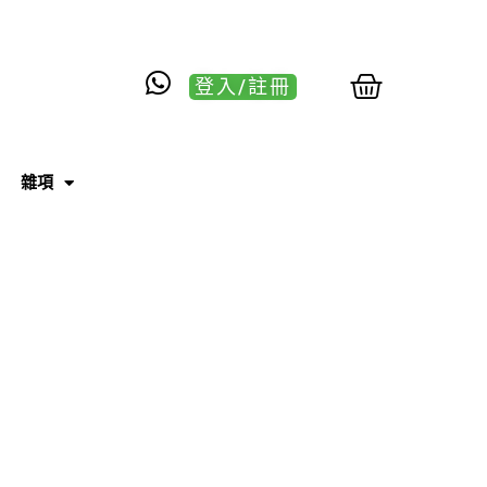
登入/註冊
雜項