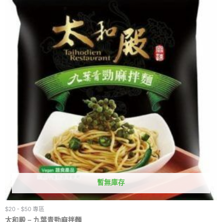
暫無庫存
$20 - $50 專區
太和殿 – 九葉青勁麻拌麵