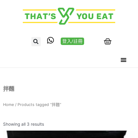
登入/註冊
拌麵
Home
/ Products tagged “拌麵”
Showing all 3 results