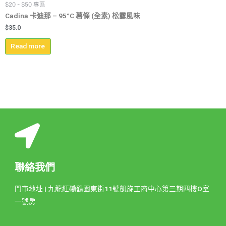
$20 - $50 專區
Cadina 卡迪那 – 95°C 薯條 (全素) 松露風味
$
35.0
Read more
聯絡我們
門市地址 | 九龍紅磡鶴園東街11號凱旋工商中心第三期四樓O室
一號房