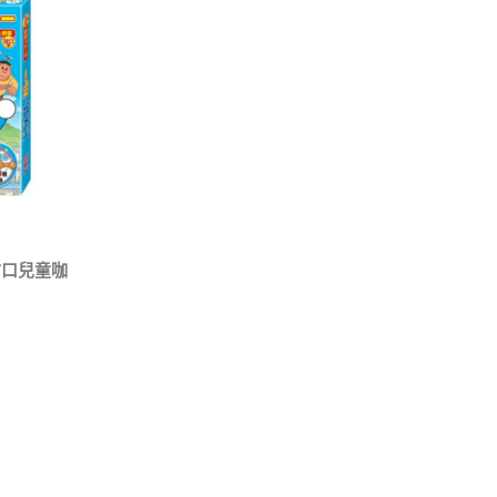
甘口兒童咖