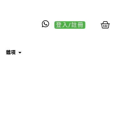
登入/註冊
雜項