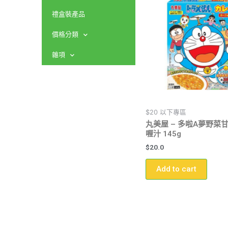
禮盒裝產品
價格分類
雜項
$20 以下專區
丸美屋 – 多啦A夢野菜
喱汁 145g
$
20.0
Add to cart