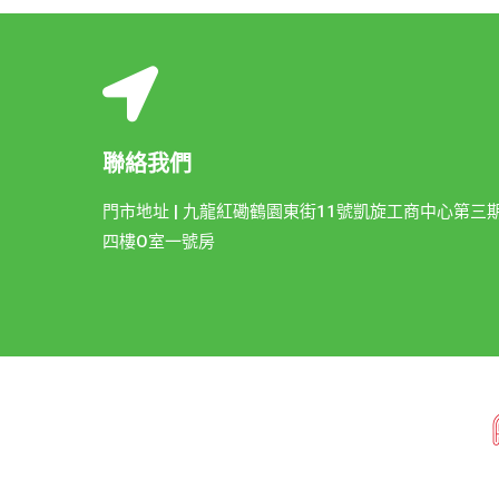
聯絡我們
門市地址 | 九龍紅磡鶴園東街11號凱旋工商中心第三
四樓O室一號房