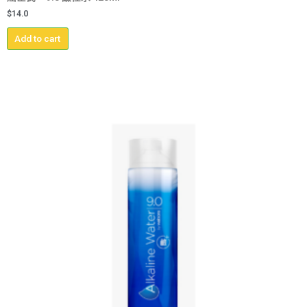
$
14.0
Add to cart