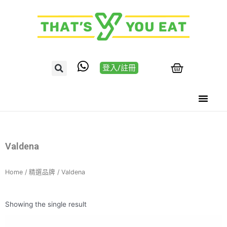
登入/註冊
Valdena
Home
/
精選品牌
/ Valdena
Showing the single result