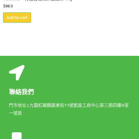
$
88.0
Add to cart
聯絡我們
門市地址 | 九龍紅磡鶴園東街11號凱旋工商中心第三期四樓O室
一號房