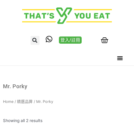
登入/註冊
Mr. Porky
Home
/
精選品牌
/ Mr. Porky
Showing all 2 results