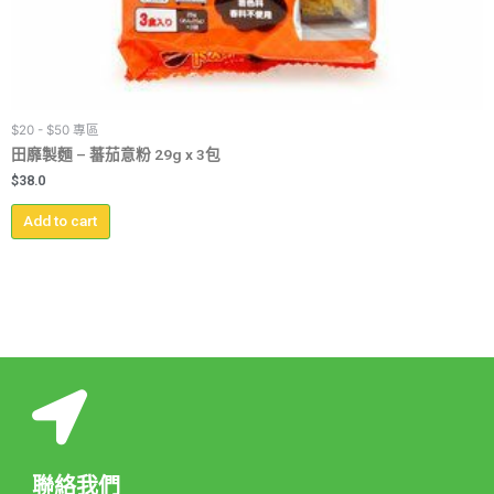
$20 - $50 專區
田靡製麵 – 蕃茄意粉 29g x 3包
$
38.0
Add to cart
聯絡我們